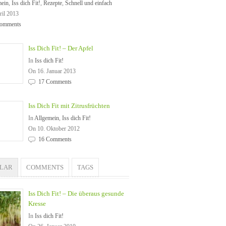
mein
,
Iss dich Fit!
,
Rezepte
,
Schnell und einfach
ril 2013
omments
Iss Dich Fit! – Der Apfel
In
Iss dich Fit!
On 16. Januar 2013
17 Comments
Iss Dich Fit mit Zitrusfrüchten
In
Allgemein
,
Iss dich Fit!
On 10. Oktober 2012
16 Comments
ULAR
COMMENTS
TAGS
Iss Dich Fit! – Die überaus gesunde
Kresse
In
Iss dich Fit!