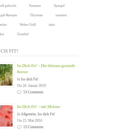
nell gekocht
Sommer
Spargel
rgel-Rezepte
Thymian
tomaten
amine
Weber Grill
zimt
ker
Zwiebel
ICH FIT!
Iss Dich Fit! – Die überaus gesunde
Kresse
In
Iss dich Fit!
On 26. Januar 2019
53 Comments
Iss Dich Fit! – mit Melone
In
Allgemein
,
Iss dich Fit!
On 23. Mai 2016
13 Comments