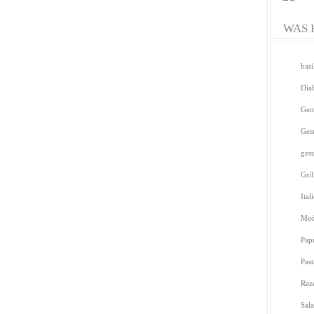
WAS 
bas
Dia
Gem
Ges
ges
Gril
Ital
Med
Pap
Pas
Rez
Sal