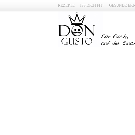
REZEPTE
ISS DICH FIT!
GESUNDE ER