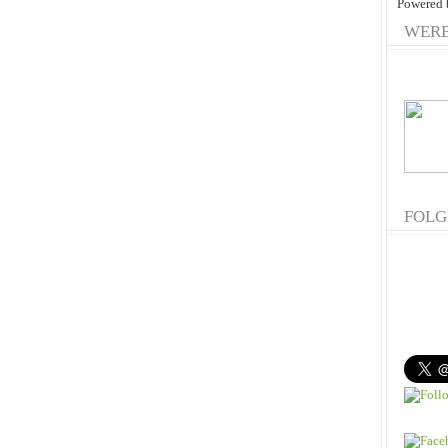
Powered
WER
FOLG