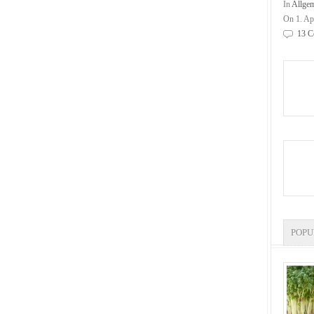
In
Allge
On 1. Ap
13 C
POP