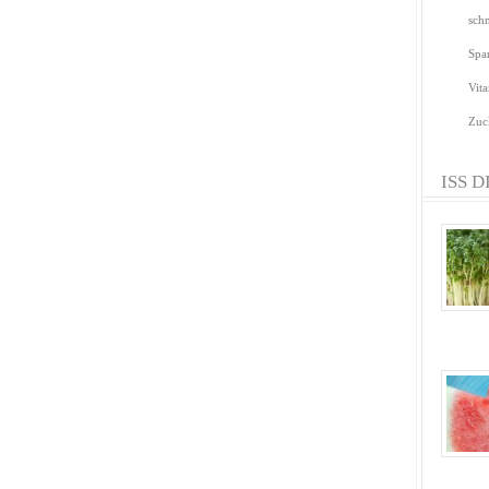
sch
Spa
Vit
Zuc
ISS D