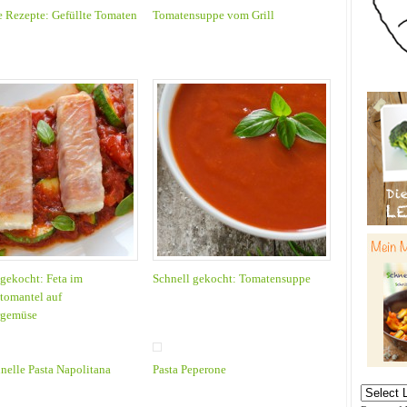
e Rezepte: Gefüllte Tomaten
Tomatensuppe vom Grill
 gekocht: Feta im
Schnell gekocht: Tomatensuppe
ttomantel auf
gemüse
hnelle Pasta Napolitana
Pasta Peperone