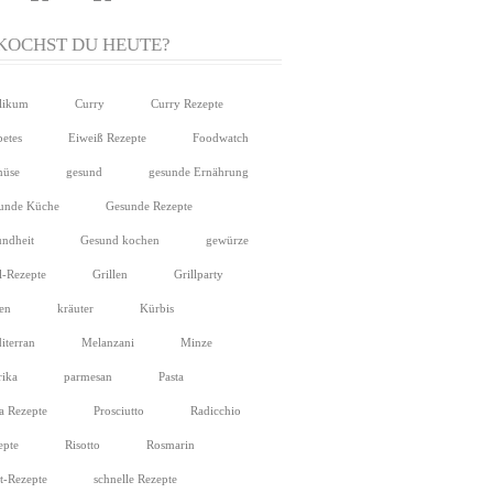
KOCHST DU HEUTE?
ilikum
Curry
Curry Rezepte
betes
Eiweiß Rezepte
Foodwatch
üse
gesund
gesunde Ernährung
unde Küche
Gesunde Rezepte
undheit
Gesund kochen
gewürze
l-Rezepte
Grillen
Grillparty
ien
kräuter
Kürbis
iterran
Melanzani
Minze
rika
parmesan
Pasta
ta Rezepte
Prosciutto
Radicchio
epte
Risotto
Rosmarin
at-Rezepte
schnelle Rezepte