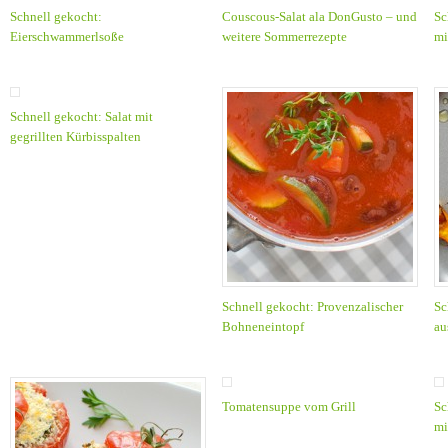
Schnell gekocht:
Couscous-Salat ala DonGusto – und
Sc
Eierschwammerlsoße
weitere Sommerrezepte
mi
Schnell gekocht: Salat mit
gegrillten Kürbisspalten
Schnell gekocht: Provenzalischer
Sc
Bohneneintopf
au
Tomatensuppe vom Grill
Sc
mi