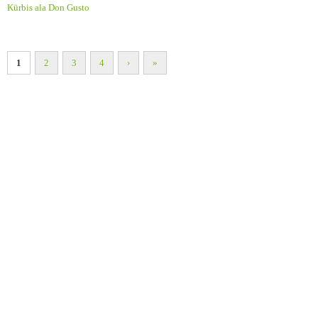
Kürbis ala Don Gusto
1
2
3
4
›
»