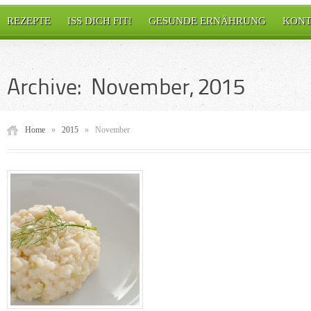
REZEPTE
ISS DICH FIT!
GESUNDE ERNÄHRUNG
KONT
Archive: November, 2015
Home
»
2015
»
November