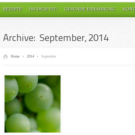
REZEPTE
ISS DICH FIT!
GESUNDE ERNÄHRUNG
KONT
Archive: September, 2014
Home
»
2014
»
September