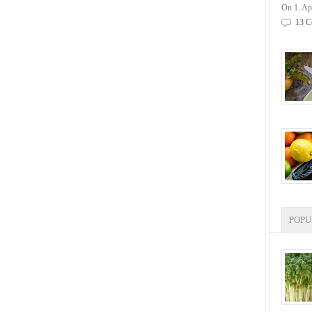
On 1. Ap
13 C
POP