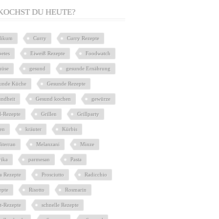
KOCHST DU HEUTE?
ilikum
Curry
Curry Rezepte
betes
Eiweiß Rezepte
Foodwatch
üse
gesund
gesunde Ernährung
unde Küche
Gesunde Rezepte
undheit
Gesund kochen
gewürze
l-Rezepte
Grillen
Grillparty
ien
kräuter
Kürbis
iterran
Melanzani
Minze
rika
parmesan
Pasta
ta Rezepte
Prosciutto
Radicchio
epte
Risotto
Rosmarin
at-Rezepte
schnelle Rezepte