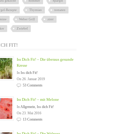
nell gekocht
Sommer
Spargel
rgel-Rezepte
Thymian
tomaten
amine
Weber Grill
zimt
ker
Zwiebel
ICH FIT!
Iss Dich Fit! – Die überaus gesunde
Kresse
In
Iss dich Fit!
On 26. Januar 2019
53 Comments
Iss Dich Fit! – mit Melone
In
Allgemein
,
Iss dich Fit!
On 23. Mai 2016
13 Comments
Iss Dich Fit! – Die Walnuss