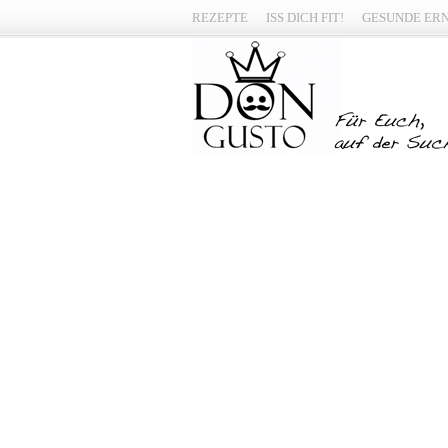
REZEPTE
ISS DICH FIT!
GESUNDE ER