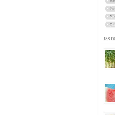
sch
Spa
Vit
Zuc
ISS D