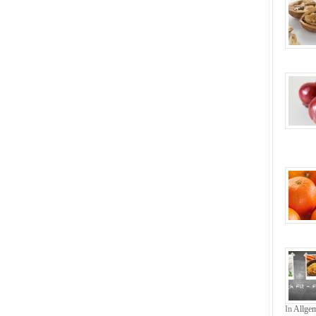
In
Allge