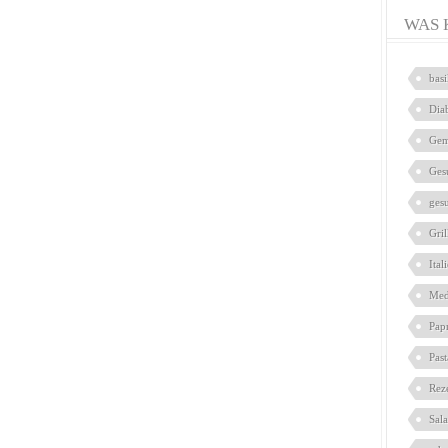
WAS 
bas
Dia
Gem
Ges
ges
Gril
Ital
Med
Pap
Pas
Rez
Sal