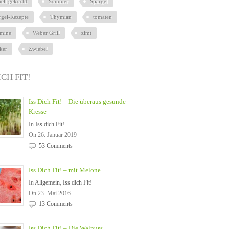
nell gekocht
Sommer
Spargel
rgel-Rezepte
Thymian
tomaten
amine
Weber Grill
zimt
ker
Zwiebel
ICH FIT!
Iss Dich Fit! – Die überaus gesunde
Kresse
In
Iss dich Fit!
On 26. Januar 2019
53 Comments
Iss Dich Fit! – mit Melone
In
Allgemein
,
Iss dich Fit!
On 23. Mai 2016
13 Comments
Iss Dich Fit! – Die Walnuss