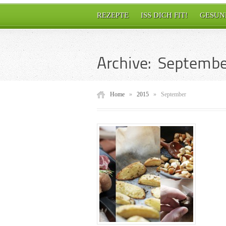
REZEPTE
ISS DICH FIT!
GESUN
Archive: Septembe
Home
»
2015
»
September