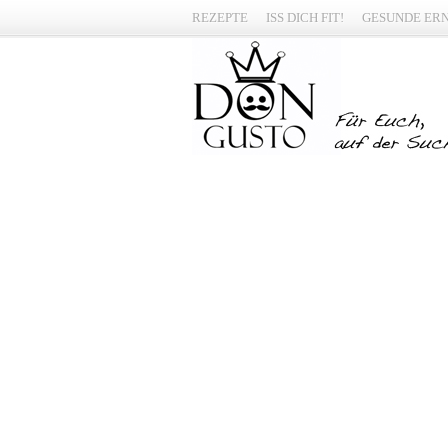
REZEPTE
ISS DICH FIT!
GESUNDE ER