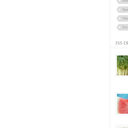
sch
Spa
Vit
Zuc
ISS D