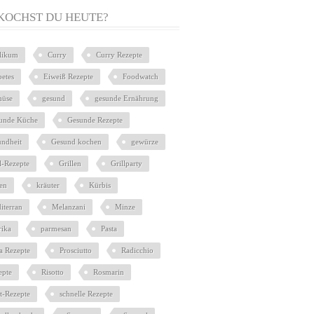
KOCHST DU HEUTE?
ilikum
Curry
Curry Rezepte
betes
Eiweiß Rezepte
Foodwatch
üse
gesund
gesunde Ernährung
unde Küche
Gesunde Rezepte
undheit
Gesund kochen
gewürze
l-Rezepte
Grillen
Grillparty
ien
kräuter
Kürbis
iterran
Melanzani
Minze
rika
parmesan
Pasta
ta Rezepte
Prosciutto
Radicchio
epte
Risotto
Rosmarin
at-Rezepte
schnelle Rezepte