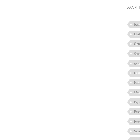
WAS 
bas
Dia
Gem
Ges
ges
Gril
Ital
Med
Pap
Pas
Rez
Sal