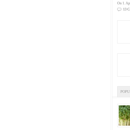
On 1. Ap
13 C
POP