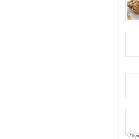
In
Allge