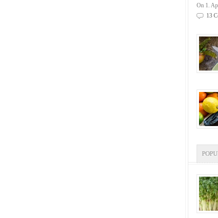
On 1. Ap
13 C
POP