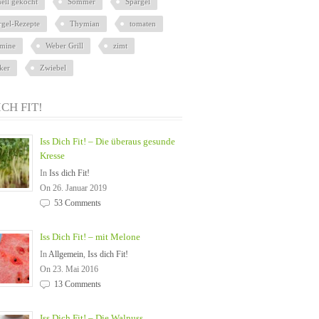
nell gekocht
Sommer
Spargel
rgel-Rezepte
Thymian
tomaten
amine
Weber Grill
zimt
ker
Zwiebel
ICH FIT!
Iss Dich Fit! – Die überaus gesunde
Kresse
In
Iss dich Fit!
On 26. Januar 2019
53 Comments
Iss Dich Fit! – mit Melone
In
Allgemein
,
Iss dich Fit!
On 23. Mai 2016
13 Comments
Iss Dich Fit! – Die Walnuss