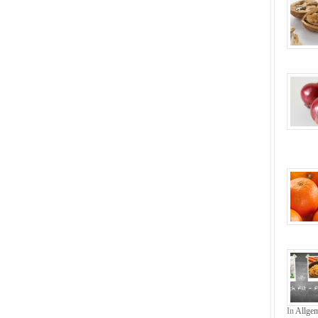
In
Allge