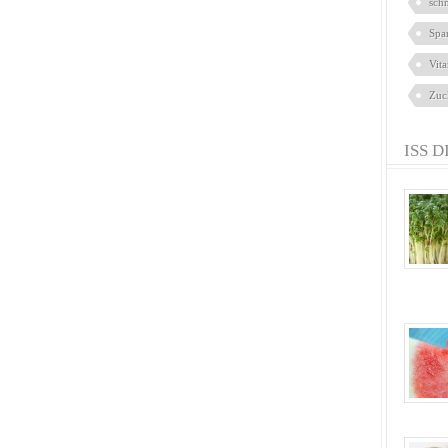
sch
Spa
Vit
Zuc
ISS D