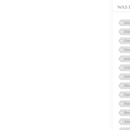
WAS 
bas
Dia
Gem
Ges
ges
Gril
Ital
Med
Pap
Pas
Rez
Sal