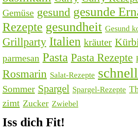
gesunde Ern
gesund
Gemüse
gesundheit
Rezepte
Gesund k
Italien
Grillparty
Kürb
kräuter
Pasta
Pasta Rezepte
parmesan
schnel
Rosmarin
Salat-Rezepte
Spargel
Sommer
T
Spargel-Rezepte
zimt
Zucker
Zwiebel
Iss dich Fit!