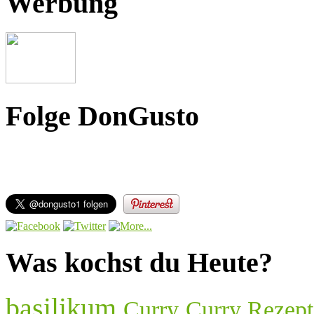
Werbung
Folge DonGusto
Was kochst du Heute?
basilikum
Curry
Curry Rezept