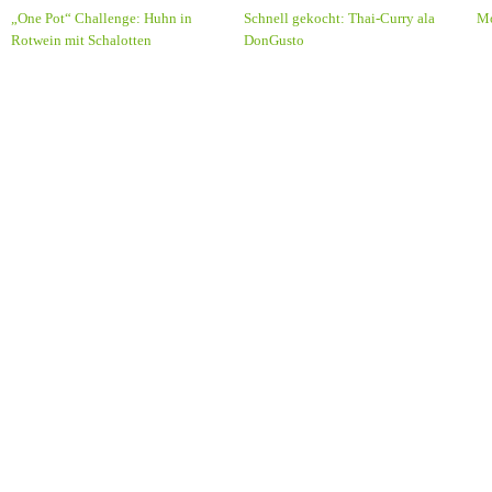
„One Pot“ Challenge: Huhn in
Schnell gekocht: Thai-Curry ala
Mo
Rotwein mit Schalotten
DonGusto