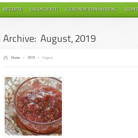
REZEPTE
ISS DICH FIT!
GESUNDE ERNÄHRUNG
KONT
Archive: August, 2019
Home
»
2019
»
August