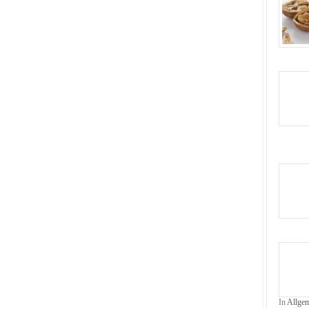
In
Allge