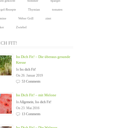
nell gekocht
Sommer
Spargel
rgel-Rezepte
Thymian
tomaten
amine
Weber Grill
zimt
ker
Zwiebel
ICH FIT!
Iss Dich Fit! – Die überaus gesunde
Kresse
In
Iss dich Fit!
On 26. Januar 2019
53 Comments
Iss Dich Fit! – mit Melone
In
Allgemein
,
Iss dich Fit!
On 23. Mai 2016
13 Comments
Iss Dich Fit! – Die Walnuss