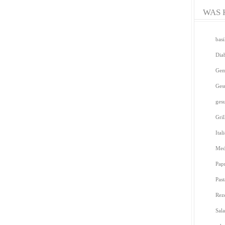
WAS 
bas
Dia
Gem
Ges
ges
Gril
Ital
Med
Pap
Pas
Rez
Sal