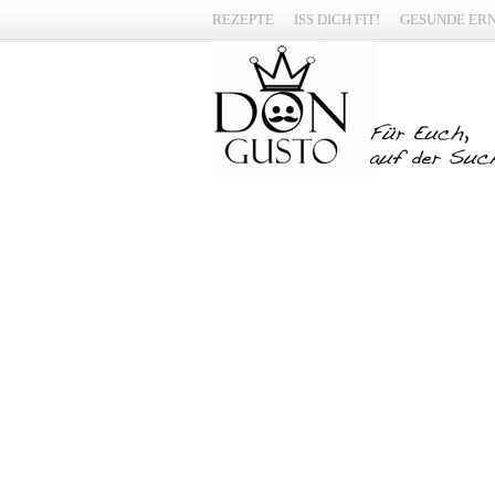
REZEPTE
ISS DICH FIT!
GESUNDE ER