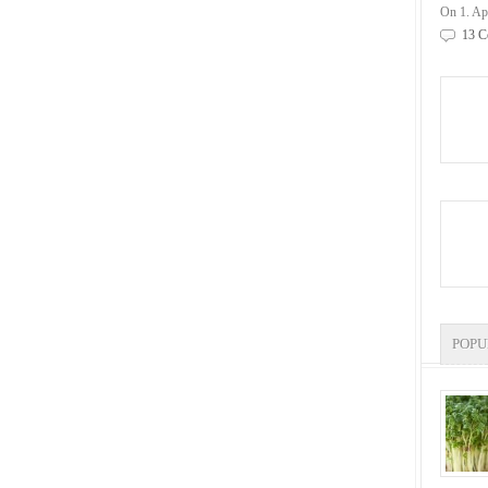
On 1. Ap
13 C
POP