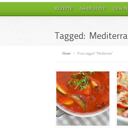
REZEPTE
ISS DICH FIT!
GESUN
Tagged: Mediterr
Home
»
Posts tagged "Mediterran"