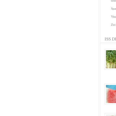
sch
Spa
Vit
Zuc
ISS D