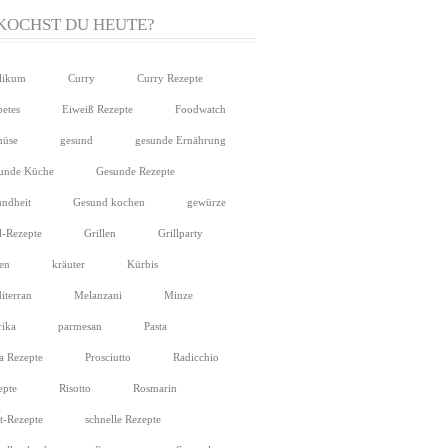
KOCHST DU HEUTE?
ilikum
Curry
Curry Rezepte
betes
Eiweiß Rezepte
Foodwatch
üse
gesund
gesunde Ernährung
unde Küche
Gesunde Rezepte
undheit
Gesund kochen
gewürze
l-Rezepte
Grillen
Grillparty
ien
kräuter
Kürbis
iterran
Melanzani
Minze
rika
parmesan
Pasta
ta Rezepte
Prosciutto
Radicchio
epte
Risotto
Rosmarin
at-Rezepte
schnelle Rezepte