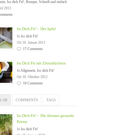
mein
,
Iss dich Fit!
,
Rezepte
,
Schnell und einfach
ril 2013
omments
Iss Dich Fit! – Der Apfel
In
Iss dich Fit!
On 16. Januar 2013
17 Comments
Iss Dich Fit mit Zitrusfrüchten
In
Allgemein
,
Iss dich Fit!
On 10. Oktober 2012
16 Comments
ULAR
COMMENTS
TAGS
Iss Dich Fit! – Die überaus gesunde
Kresse
In
Iss dich Fit!