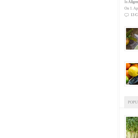
In
Allge
On 1. Ap
13 C
POP