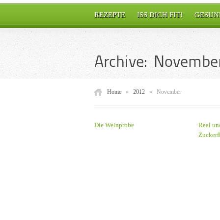
REZEPTE
ISS DICH FIT!
GESUN
Archive: November
Home
»
2012
»
November
Die Weinprobe
Real un
Zuckerf