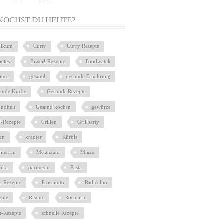
KOCHST DU HEUTE?
ilikum
Curry
Curry Rezepte
betes
Eiweiß Rezepte
Foodwatch
üse
gesund
gesunde Ernährung
unde Küche
Gesunde Rezepte
undheit
Gesund kochen
gewürze
l-Rezepte
Grillen
Grillparty
ien
kräuter
Kürbis
iterran
Melanzani
Minze
rika
parmesan
Pasta
ta Rezepte
Prosciutto
Radicchio
epte
Risotto
Rosmarin
at-Rezepte
schnelle Rezepte