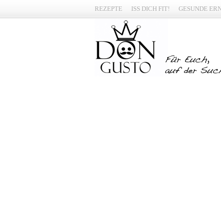
REZEPTE
ISS DICH FIT!
GESUNDE ER