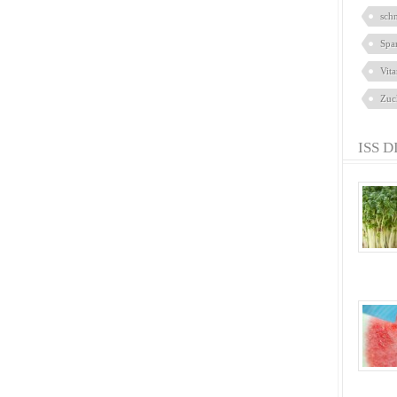
sch
Spa
Vit
Zuc
ISS D