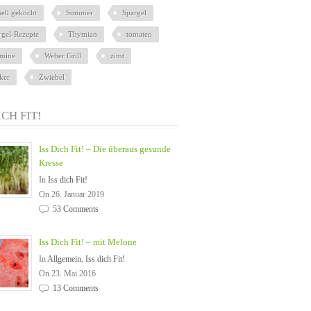
nell gekocht
Sommer
Spargel
rgel-Rezepte
Thymian
tomaten
amine
Weber Grill
zimt
ker
Zwiebel
ICH FIT!
Iss Dich Fit! – Die überaus gesunde
Kresse
In
Iss dich Fit!
On 26. Januar 2019
53 Comments
Iss Dich Fit! – mit Melone
In
Allgemein
,
Iss dich Fit!
On 23. Mai 2016
13 Comments