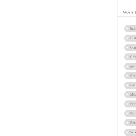
WAS 
bas
Dia
Gem
Ges
ges
Gril
Ital
Med
Pap
Pas
Rez
Sal