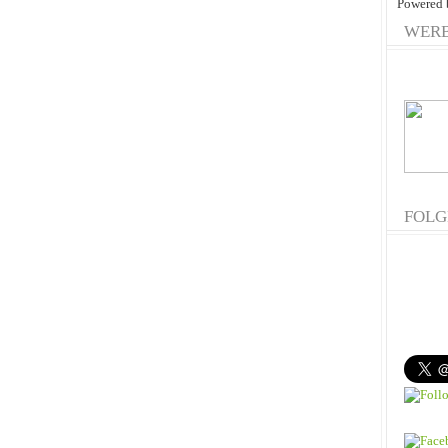
Powered
WER
FOLG