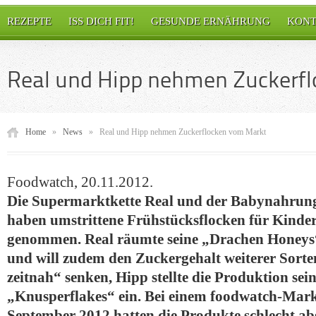
REZEPTE
ISS DICH FIT!
GESUNDE ERNÄHRUNG
KONT
Real und Hipp nehmen Zuckerf
Home
»
News
»
Real und Hipp nehmen Zuckerflocken vom Markt
Foodwatch, 20.11.2012.
Die Supermarktkette Real und der Babynahrung
haben umstrittene Frühstücksflocken für Kind
genommen. Real räumte seine „Drachen Honeys“
und will zudem den Zuckergehalt weiterer Sorte
zeitnah“ senken, Hipp stellte die Produktion sei
„Knusperflakes“ ein. Bei einem foodwatch-Mar
September 2012 hatten die Produkte schlecht ab