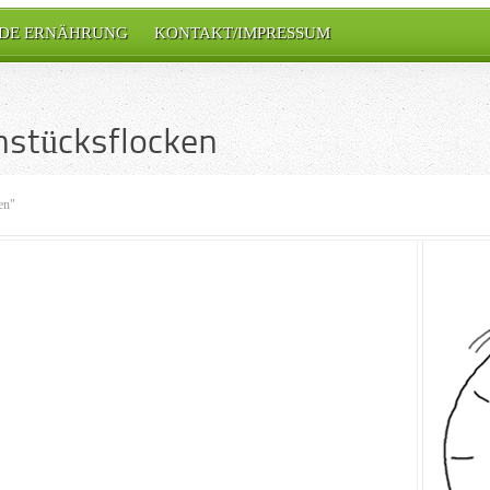
DE ERNÄHRUNG
KONTAKT/IMPRESSUM
hstücksflocken
en"