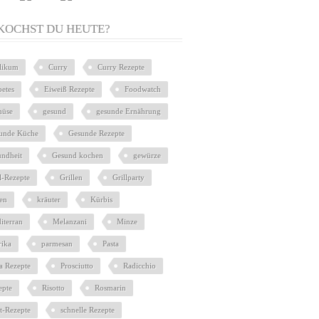
KOCHST DU HEUTE?
ilikum
Curry
Curry Rezepte
betes
Eiweiß Rezepte
Foodwatch
üse
gesund
gesunde Ernährung
unde Küche
Gesunde Rezepte
undheit
Gesund kochen
gewürze
l-Rezepte
Grillen
Grillparty
ien
kräuter
Kürbis
iterran
Melanzani
Minze
rika
parmesan
Pasta
ta Rezepte
Prosciutto
Radicchio
epte
Risotto
Rosmarin
at-Rezepte
schnelle Rezepte