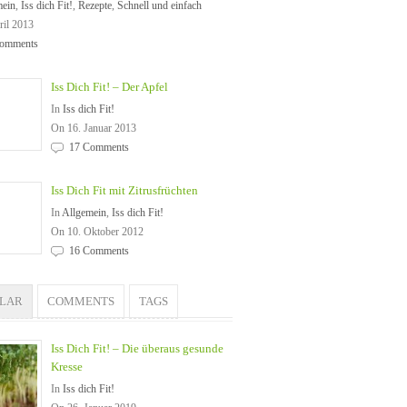
mein
,
Iss dich Fit!
,
Rezepte
,
Schnell und einfach
ril 2013
omments
Iss Dich Fit! – Der Apfel
In
Iss dich Fit!
On 16. Januar 2013
17 Comments
Iss Dich Fit mit Zitrusfrüchten
In
Allgemein
,
Iss dich Fit!
On 10. Oktober 2012
16 Comments
ULAR
COMMENTS
TAGS
Iss Dich Fit! – Die überaus gesunde
Kresse
In
Iss dich Fit!