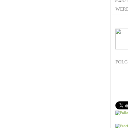
Powered
WER
FOLG