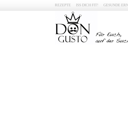
REZEPTE
ISS DICH FIT!
GESUNDE ER