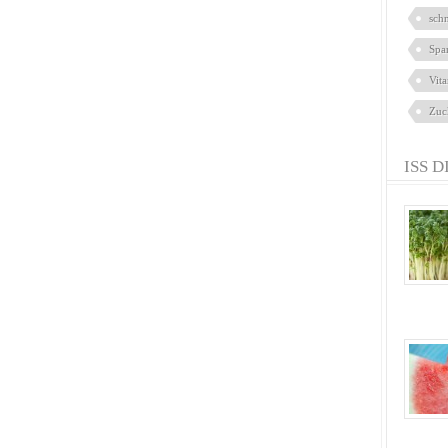
sch
Spa
Vit
Zuc
ISS D