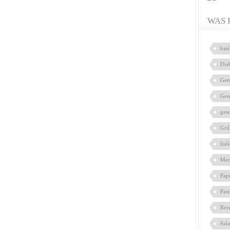
WAS 
bas
Dia
Gem
Ges
ges
Gril
Ital
Med
Pap
Pas
Rez
Sal