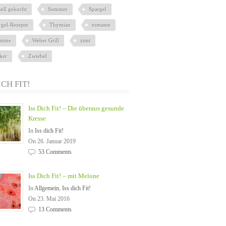
nell gekocht
Sommer
Spargel
rgel-Rezepte
Thymian
tomaten
amine
Weber Grill
zimt
ker
Zwiebel
ICH FIT!
Iss Dich Fit! – Die überaus gesunde
Kresse
In
Iss dich Fit!
On 26. Januar 2019
53 Comments
Iss Dich Fit! – mit Melone
In
Allgemein
,
Iss dich Fit!
On 23. Mai 2016
13 Comments