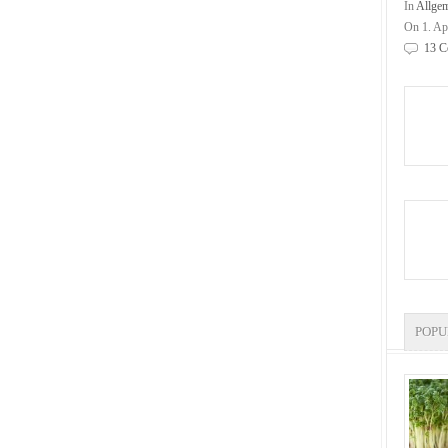
In
Allge
On 1. Ap
13 C
POP