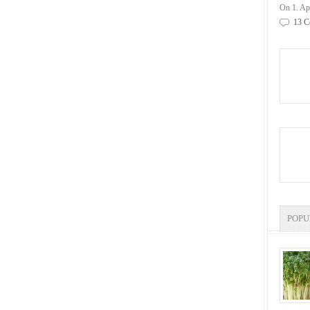
On 1. Ap
13 C
POP