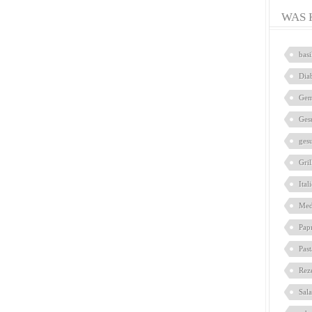
WAS 
bas
Dia
Gem
Ges
ges
Gril
Ital
Med
Pap
Pas
Rez
Sal