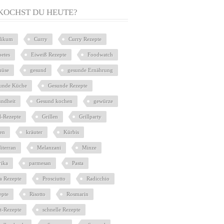
KOCHST DU HEUTE?
ilikum
Curry
Curry Rezepte
betes
Eiweiß Rezepte
Foodwatch
üse
gesund
gesunde Ernährung
unde Küche
Gesunde Rezepte
undheit
Gesund kochen
gewürze
l-Rezepte
Grillen
Grillparty
ien
kräuter
Kürbis
iterran
Melanzani
Minze
rika
parmesan
Pasta
ta Rezepte
Prosciutto
Radicchio
epte
Risotto
Rosmarin
at-Rezepte
schnelle Rezepte