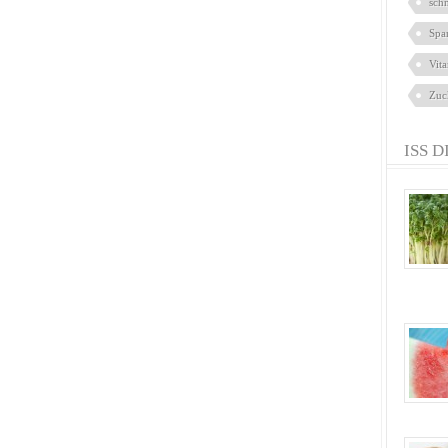
sch
Spa
Vit
Zuc
ISS D