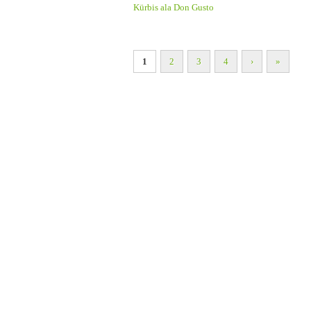
Kürbis ala Don Gusto
1
2
3
4
›
»