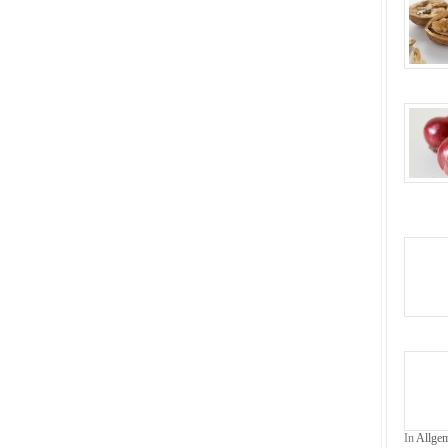
In
Allge