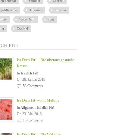
nell gekocht
Sommer
Spargel
rgel-Rezepte
Thymian
tomaten
amine
Weber Grill
zimt
ker
Zwiebel
ICH FIT!
Iss Dich Fit! – Die überaus gesunde
Kresse
In
Iss dich Fit!
On 26. Januar 2019
53 Comments
Iss Dich Fit! – mit Melone
In
Allgemein
,
Iss dich Fit!
On 23. Mai 2016
13 Comments
Iss Dich Fit! – Die Walnuss