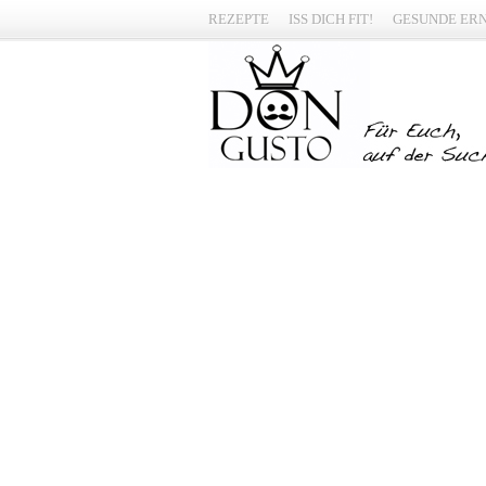
REZEPTE
ISS DICH FIT!
GESUNDE ER