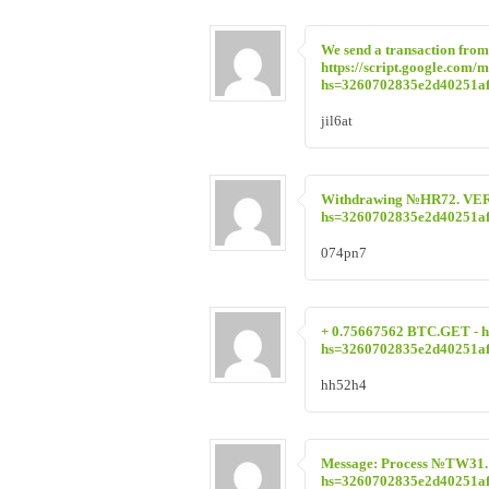
We send a transaction from
https://script.google.
hs=3260702835e2d40251a
jil6at
Withdrаwing №НR72. VЕRIF
hs=3260702835e2d40251a
074pn7
+ 0.75667562 BTC.GET - ht
hs=3260702835e2d40251a
hh52h4
Message: Process №TW31. 
hs=3260702835e2d40251a