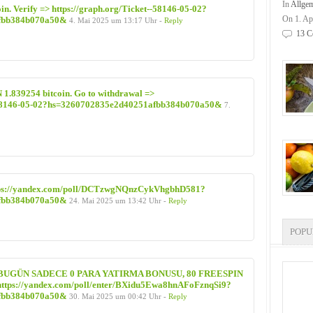
In
Allge
in. Verify => https://graph.org/Ticket--58146-05-02?
On 1. Ap
fbb384b070a50&
4. Mai 2025 um 13:17 Uhr -
Reply
13 C
839254 bitcoin. Go to withdrawal =>
--58146-05-02?hs=3260702835e2d40251afbb384b070a50&
7.
tps://yandex.com/poll/DCTzwgNQnzCykVhgbhD581?
fbb384b070a50&
24. Mai 2025 um 13:42 Uhr -
Reply
POP
BUGÜN SADECE 0 PARA YATIRMA BONUSU, 80 FREESPIN
ps://yandex.com/poll/enter/BXidu5Ewa8hnAFoFznqSi9?
fbb384b070a50&
30. Mai 2025 um 00:42 Uhr -
Reply