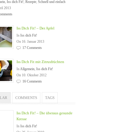
mein
,
Iss dich Fit!
,
Rezepte
,
Schnell und einfach
ril 2013
omments
Iss Dich Fit! – Der Apfel
In
Iss dich Fit!
On 16. Januar 2013
17 Comments
Iss Dich Fit mit Zitrusfrüchten
In
Allgemein
,
Iss dich Fit!
On 10. Oktober 2012
16 Comments
ULAR
COMMENTS
TAGS
Iss Dich Fit! – Die überaus gesunde
Kresse
In
Iss dich Fit!