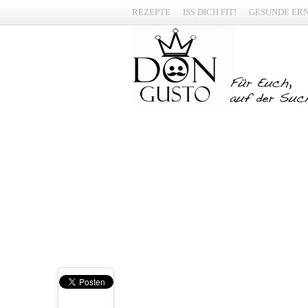
REZEPTE
ISS DICH FIT!
GESUNDE ER