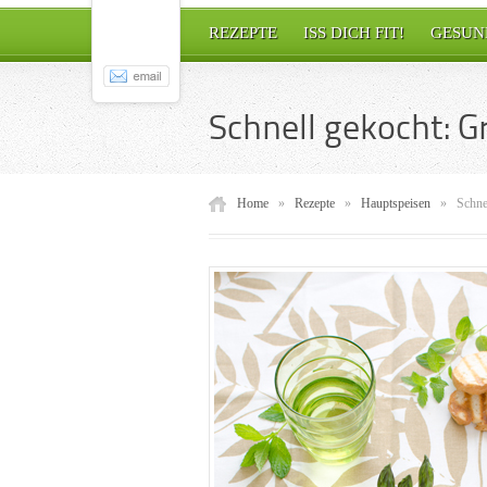
REZEPTE
ISS DICH FIT!
GESUN
Schnell gekocht: G
Home
»
Rezepte
»
Hauptspeisen
»
Schne