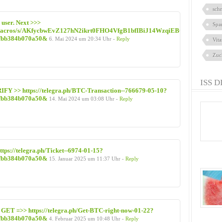
sch
 user. Next >>>
Spa
com/macros/s/AKfycbwEvZ127hN2ikrt0FHO4VfgB1bfIBiJ14WzqiEBGBZWMAeX
fbb384b070a50&
6. Mai 2024 um 20:34 Uhr -
Reply
Vit
Zuc
ISS D
Y >> https://telegra.ph/BTC-Transaction--766679-05-10?
fbb384b070a50&
14. Mai 2024 um 03:08 Uhr -
Reply
tps://telegra.ph/Ticket--6974-01-15?
fbb384b070a50&
15. Januar 2025 um 11:37 Uhr -
Reply
GET =>> https://telegra.ph/Get-BTC-right-now-01-22?
fbb384b070a50&
4. Februar 2025 um 10:48 Uhr -
Reply