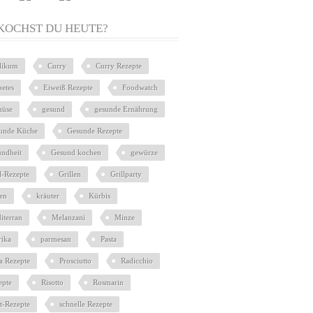
KOCHST DU HEUTE?
ilikum
Curry
Curry Rezepte
betes
Eiweiß Rezepte
Foodwatch
üse
gesund
gesunde Ernährung
unde Küche
Gesunde Rezepte
undheit
Gesund kochen
gewürze
l-Rezepte
Grillen
Grillparty
ien
kräuter
Kürbis
iterran
Melanzani
Minze
rika
parmesan
Pasta
ta Rezepte
Prosciutto
Radicchio
epte
Risotto
Rosmarin
at-Rezepte
schnelle Rezepte