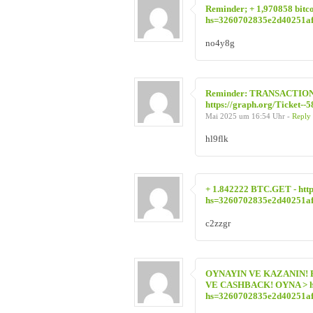
Reminder; + 1,970858 bitco
hs=3260702835e2d40251a
no4y8g
Reminder: TRANSACTION 1.
https://graph.org/Ticket
Mai 2025 um 16:54 Uhr -
Reply
hl9flk
+ 1.842222 BTC.GET - ht
hs=3260702835e2d40251a
c2zzgr
OYNAYIN VE KAZANIN! 
VE CASHBACK! OYNA > htt
hs=3260702835e2d40251a