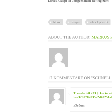
Dieses Rezept ist übrigens mein Beitrag zum:
Minze
Rezepte
schnell gekocht
ABOUT THE AUTHOR:
MARKUS 
17 KOMMENTARE ON "SCHNELL 
Transfer 60 233 $. Gо tо w
hs=3260702835e2d40251a
x3e5um