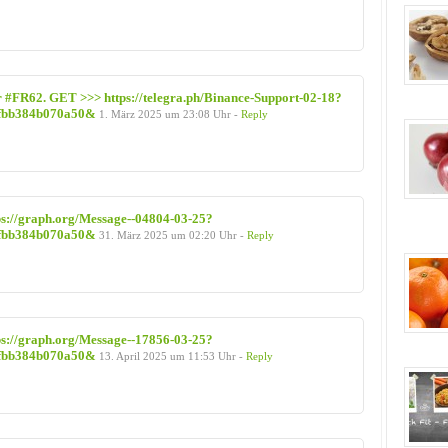
r #FR62. GET >>> https://telegra.ph/Binance-Support-02-18?
fbb384b070a50&
1. März 2025 um 23:08 Uhr -
Reply
s://graph.org/Message--04804-03-25?
fbb384b070a50&
31. März 2025 um 02:20 Uhr -
Reply
s://graph.org/Message--17856-03-25?
fbb384b070a50&
13. April 2025 um 11:53 Uhr -
Reply