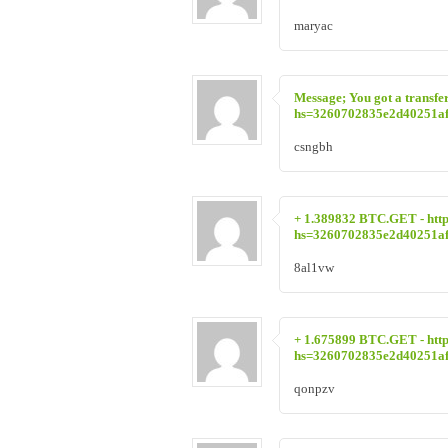
maryac
Message; You got a transfe
hs=3260702835e2d40251a
csngbh
+ 1.389832 BTC.GET - http
hs=3260702835e2d40251a
8al1vw
+ 1.675899 BTC.GET - http
hs=3260702835e2d40251a
qonpzv