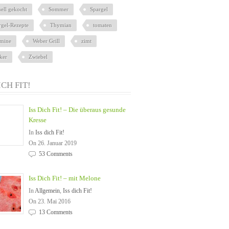
nell gekocht
Sommer
Spargel
rgel-Rezepte
Thymian
tomaten
9ogOoh3IO8crGoqPPJw8IQ/exec?
amine
Weber Grill
zimt
ker
Zwiebel
ICH FIT!
Iss Dich Fit! – Die überaus gesunde
Kresse
In
Iss dich Fit!
On 26. Januar 2019
53 Comments
Iss Dich Fit! – mit Melone
In
Allgemein
,
Iss dich Fit!
On 23. Mai 2016
13 Comments