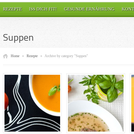
REZEPTE
ISS DICH FIT!
GESUNDE ERNÄHRUNG
KONT
Suppen
Home
»
Rezepte
»
Archive by category "Suppen"