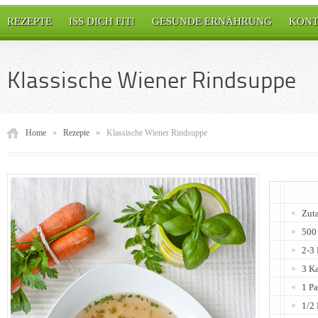
REZEPTE
ISS DICH FIT!
GESUNDE ERNÄHRUNG
KONT
Klassische Wiener Rindsuppe
Home
»
Rezepte
»
Klassische Wiener Rindsuppe
Zuta
500
2-3
3 Ka
1 Pa
1/2 