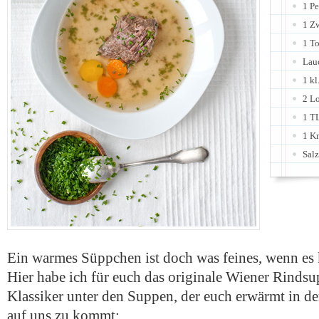
1 Pe
1 Z
1 T
Lau
1 kl
2 Lo
1 TL
1 K
Salz
Ein warmes Süppchen ist doch was feines, wenn es k
Hier habe ich für euch das originale Wiener Rindsu
Klassiker unter den Suppen, der euch erwärmt in der
auf uns zu kommt: