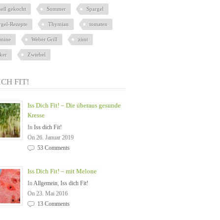
nell gekocht
Sommer
Spargel
rgel-Rezepte
Thymian
tomaten
amine
Weber Grill
zimt
ker
Zwiebel
ICH FIT!
Iss Dich Fit! – Die überaus gesunde
Kresse
In
Iss dich Fit!
On 26. Januar 2019
53 Comments
Iss Dich Fit! – mit Melone
In
Allgemein
,
Iss dich Fit!
On 23. Mai 2016
13 Comments