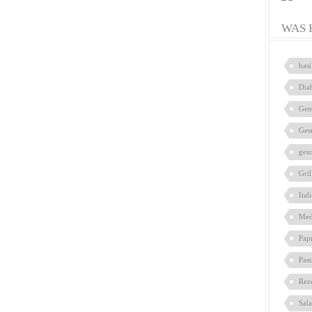
WAS 
bas
Dia
Gem
Ges
ges
Gril
Ital
Med
Pap
Pas
Rez
Sal