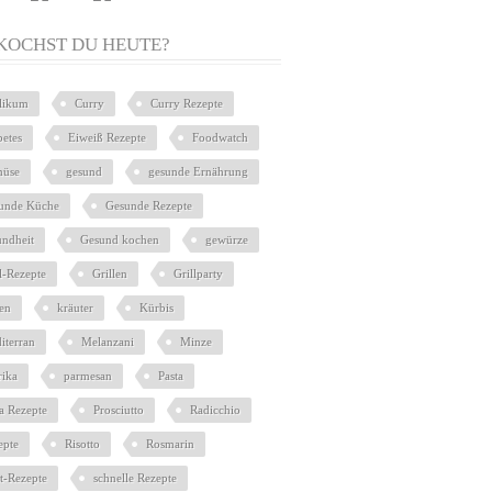
KOCHST DU HEUTE?
ilikum
Curry
Curry Rezepte
betes
Eiweiß Rezepte
Foodwatch
üse
gesund
gesunde Ernährung
unde Küche
Gesunde Rezepte
undheit
Gesund kochen
gewürze
l-Rezepte
Grillen
Grillparty
ien
kräuter
Kürbis
iterran
Melanzani
Minze
rika
parmesan
Pasta
ta Rezepte
Prosciutto
Radicchio
epte
Risotto
Rosmarin
at-Rezepte
schnelle Rezepte