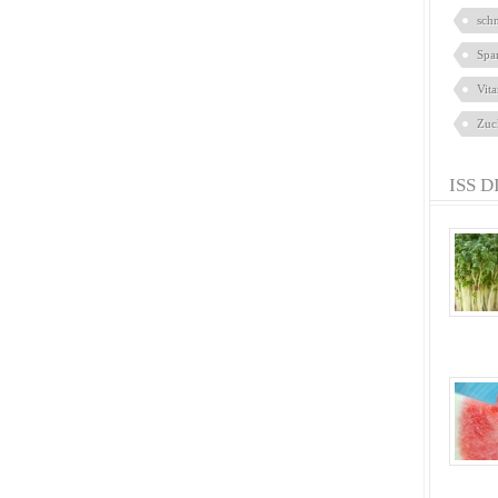
sch
Spa
Vit
Zuc
ISS D