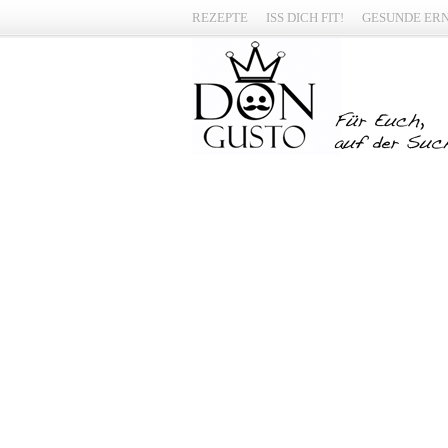
REZEPTE
ISS DICH FIT!
GESUNDE ER