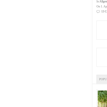
In
Allge
On 1. Ap
13 C
POP