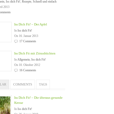
mein
,
Iss dich Fit!
,
Rezepte
,
Schnell und einfach
ril 2013
omments
Iss Dich Fit! – Der Apfel
In
Iss dich Fit!
On 16. Januar 2013
17 Comments
Iss Dich Fit mit Zitrusfrüchten
In
Allgemein
,
Iss dich Fit!
On 10. Oktober 2012
16 Comments
ULAR
COMMENTS
TAGS
Iss Dich Fit! – Die überaus gesunde
Kresse
In
Iss dich Fit!