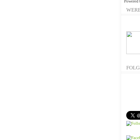
Powered
WER
FOLG