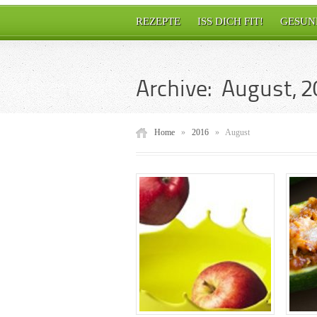
REZEPTE
ISS DICH FIT!
GESUN
Archive: August, 
Home
»
2016
»
August