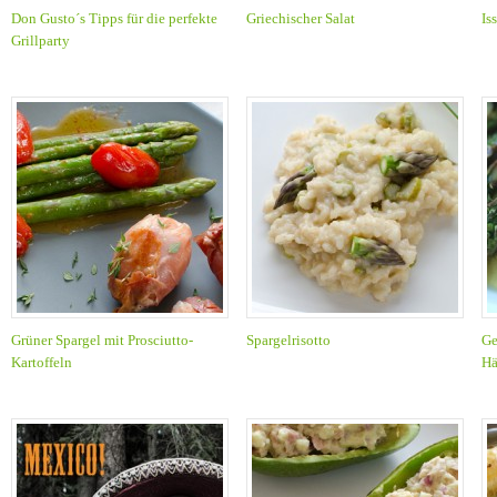
Don Gusto´s Tipps für die perfekte
Griechischer Salat
Is
Grillparty
Grüner Spargel mit Prosciutto-
Spargelrisotto
Ge
Kartoffeln
Hä