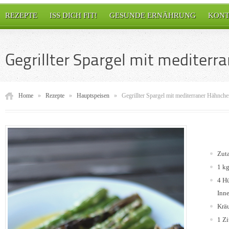
REZEPTE
ISS DICH FIT!
GESUNDE ERNÄHRUNG
KONT
Gegrillter Spargel mit mediter
Home
»
Rezepte
»
Hauptspeisen
»
Gegrillter Spargel mit mediterraner Hähnche
Zuta
1 kg
4 Hü
Inne
Kräu
1 Zi