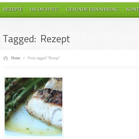
REZEPTE
ISS DICH FIT!
GESUNDE ERNÄHRUNG
KONT
Tagged: Rezept
Home
»
Posts tagged "Rezept"