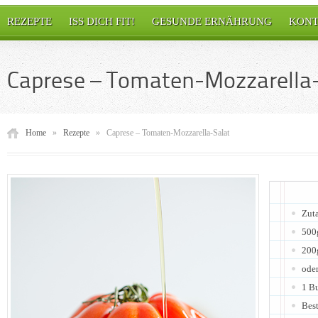
REZEPTE
ISS DICH FIT!
GESUNDE ERNÄHRUNG
KONT
Caprese – Tomaten-Mozzarella
Home
»
Rezepte
»
Caprese – Tomaten-Mozzarella-Salat
Zuta
500
200
oder
1 B
Best