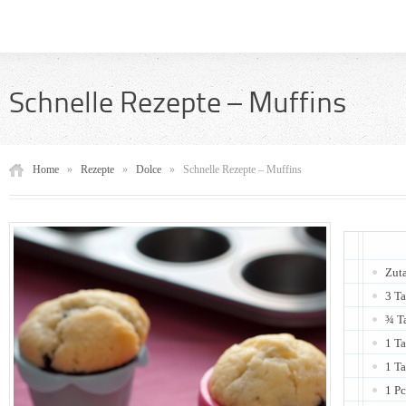
Schnelle Rezepte – Muffins
Home
»
Rezepte
»
Dolce
»
Schnelle Rezepte – Muffins
Zuta
3 T
¾ T
1 T
1 Ta
1 Pc