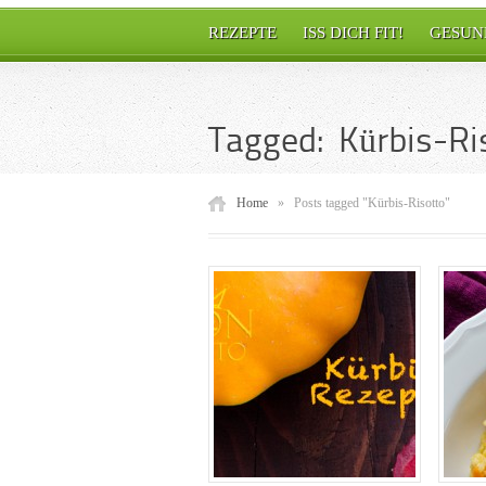
REZEPTE
ISS DICH FIT!
GESUN
Tagged: Kürbis-Ri
Home
»
Posts tagged "Kürbis-Risotto"