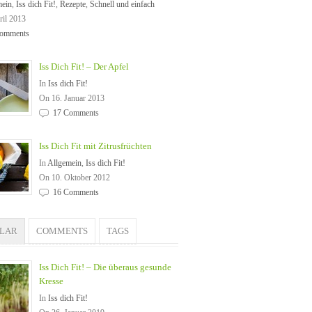
mein
,
Iss dich Fit!
,
Rezepte
,
Schnell und einfach
ril 2013
omments
Iss Dich Fit! – Der Apfel
In
Iss dich Fit!
On 16. Januar 2013
17 Comments
Iss Dich Fit mit Zitrusfrüchten
In
Allgemein
,
Iss dich Fit!
On 10. Oktober 2012
16 Comments
ULAR
COMMENTS
TAGS
Iss Dich Fit! – Die überaus gesunde
Kresse
In
Iss dich Fit!