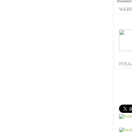
Powered
WER
FOLG