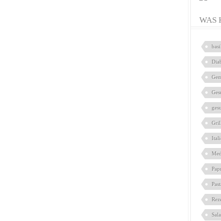
WAS 
bas
Dia
Gem
Ges
ges
Gril
Ital
Med
Pap
Pas
Rez
Sal