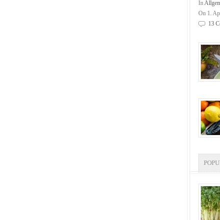
In
Allge
On 1. Ap
13 C
POP