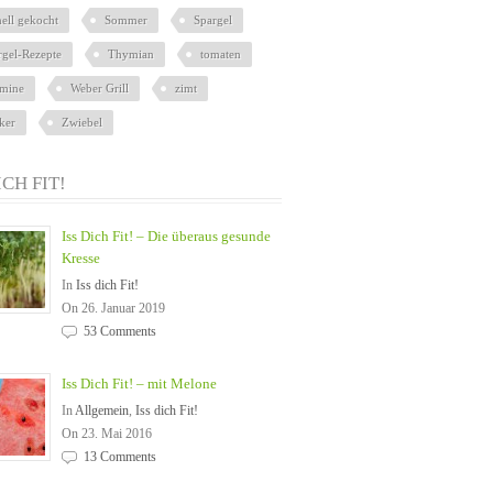
nell gekocht
Sommer
Spargel
rgel-Rezepte
Thymian
tomaten
amine
Weber Grill
zimt
ker
Zwiebel
ICH FIT!
Iss Dich Fit! – Die überaus gesunde
Kresse
In
Iss dich Fit!
On 26. Januar 2019
53 Comments
Iss Dich Fit! – mit Melone
In
Allgemein
,
Iss dich Fit!
On 23. Mai 2016
13 Comments