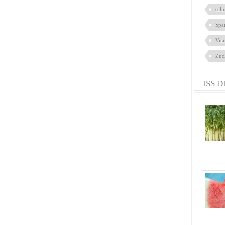
sch
Spa
Vit
Zuc
ISS D