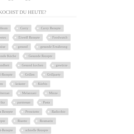
KOCHST DU HEUTE?
ilikum
Curry
Curry Rezepte
betes
Eiweiß Rezepte
Foodwatch
üse
gesund
gesunde Ernährung
unde Küche
Gesunde Rezepte
undheit
Gesund kochen
gewürze
l-Rezepte
Grillen
Grillparty
ien
kräuter
Kürbis
iterran
Melanzani
Minze
rika
parmesan
Pasta
ta Rezepte
Prosciutto
Radicchio
epte
Risotto
Rosmarin
at-Rezepte
schnelle Rezepte