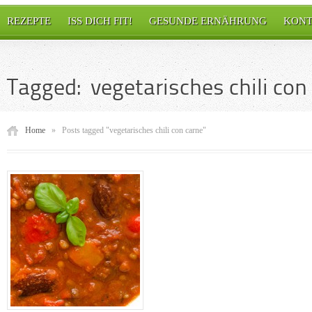
REZEPTE
ISS DICH FIT!
GESUNDE ERNÄHRUNG
KONT
Tagged: vegetarisches chili con
Home
»
Posts tagged "vegetarisches chili con carne"