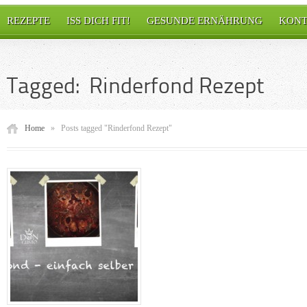
REZEPTE
ISS DICH FIT!
GESUNDE ERNÄHRUNG
KONT
Tagged: Rinderfond Rezept
Home
»
Posts tagged "Rinderfond Rezept"