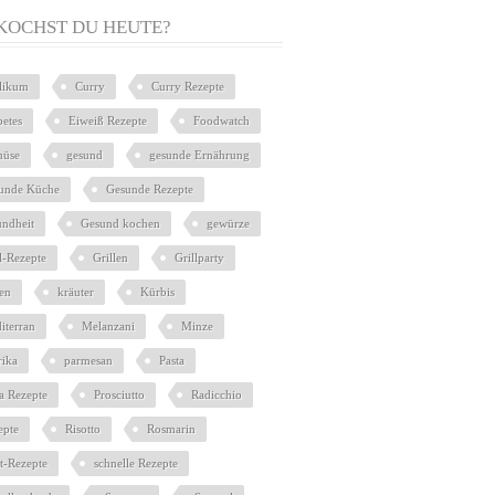
KOCHST DU HEUTE?
ilikum
Curry
Curry Rezepte
betes
Eiweiß Rezepte
Foodwatch
üse
gesund
gesunde Ernährung
unde Küche
Gesunde Rezepte
undheit
Gesund kochen
gewürze
l-Rezepte
Grillen
Grillparty
ien
kräuter
Kürbis
iterran
Melanzani
Minze
rika
parmesan
Pasta
ta Rezepte
Prosciutto
Radicchio
epte
Risotto
Rosmarin
at-Rezepte
schnelle Rezepte