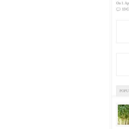
On 1. Ap
13 C
POP