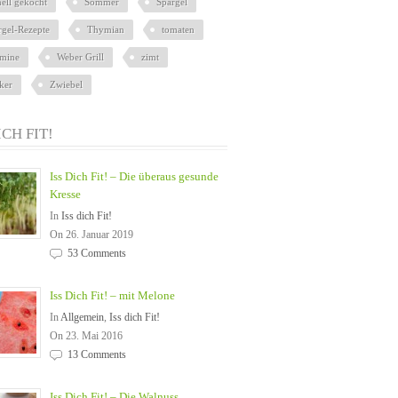
nell gekocht
Sommer
Spargel
rgel-Rezepte
Thymian
tomaten
amine
Weber Grill
zimt
ker
Zwiebel
ICH FIT!
Iss Dich Fit! – Die überaus gesunde
Kresse
In
Iss dich Fit!
On 26. Januar 2019
53 Comments
Iss Dich Fit! – mit Melone
In
Allgemein
,
Iss dich Fit!
On 23. Mai 2016
13 Comments
Iss Dich Fit! – Die Walnuss