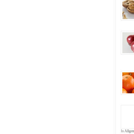
In
Allge