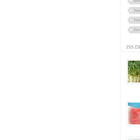
sch
Spa
Vit
Zuc
ISS D