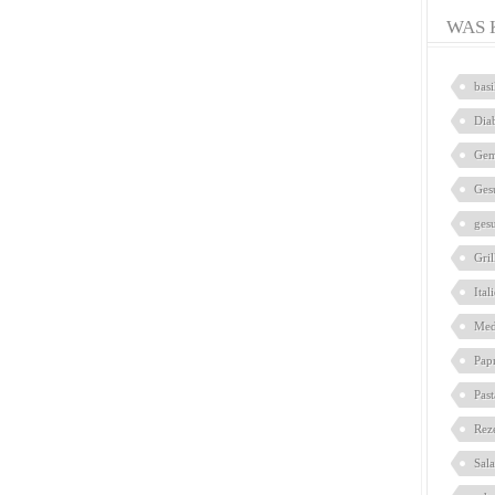
WAS 
bas
Dia
Gem
Ges
ges
Gril
Ital
Med
Pap
Pas
Rez
Sal