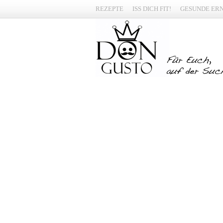
REZEPTE
ISS DICH FIT!
GESUNDE ER