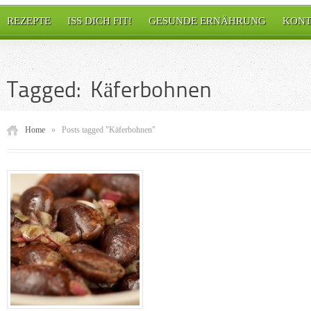
REZEPTE
ISS DICH FIT!
GESUNDE ERNÄHRUNG
KONT
Tagged: Käferbohnen
Home
»
Posts tagged "Käferbohnen"