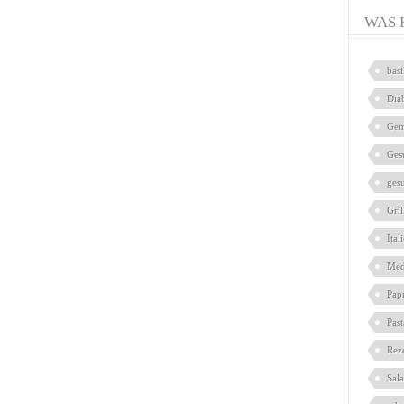
WAS 
bas
Dia
Gem
Ges
ges
Gril
Ital
Med
Pap
Pas
Rez
Sal