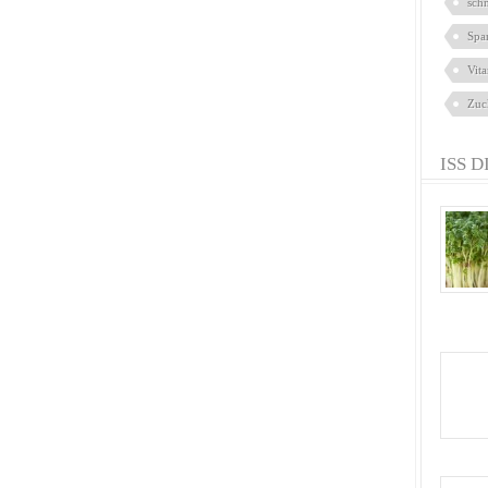
sch
Spa
Vit
Zuc
ISS D