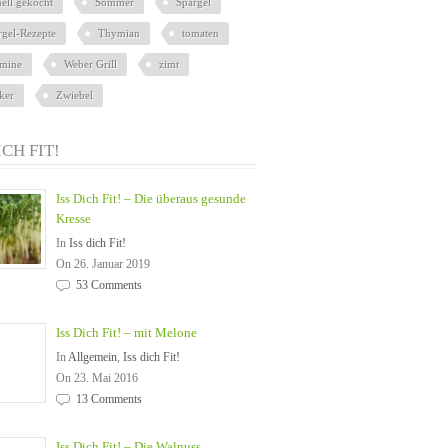
nell gekocht
Sommer
Spargel
rgel-Rezepte
Thymian
tomaten
amine
Weber Grill
zimt
ker
Zwiebel
ICH FIT!
Iss Dich Fit! – Die überaus gesunde
Kresse
In
Iss dich Fit!
On 26. Januar 2019
53 Comments
Iss Dich Fit! – mit Melone
In
Allgemein
,
Iss dich Fit!
On 23. Mai 2016
13 Comments
Iss Dich Fit! – Die Walnuss