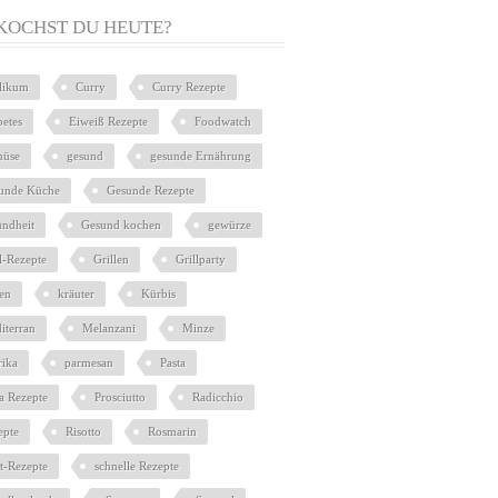
KOCHST DU HEUTE?
ilikum
Curry
Curry Rezepte
betes
Eiweiß Rezepte
Foodwatch
üse
gesund
gesunde Ernährung
unde Küche
Gesunde Rezepte
undheit
Gesund kochen
gewürze
l-Rezepte
Grillen
Grillparty
ien
kräuter
Kürbis
iterran
Melanzani
Minze
rika
parmesan
Pasta
ta Rezepte
Prosciutto
Radicchio
epte
Risotto
Rosmarin
at-Rezepte
schnelle Rezepte