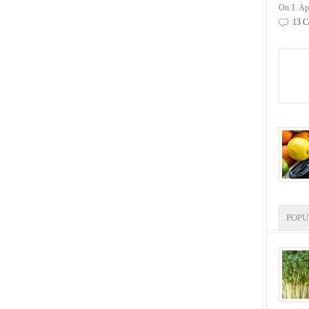
On 1. Ap
13 C
POP