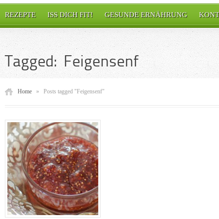
REZEPTE
ISS DICH FIT!
GESUNDE ERNÄHRUNG
KONT
Tagged: Feigensenf
Home
»
Posts tagged "Feigensenf"