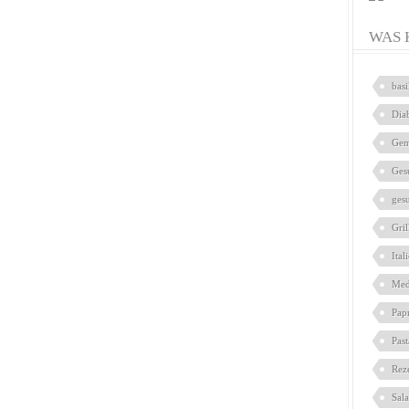
WAS 
bas
Dia
Gem
Ges
ges
Gril
Ital
Med
Pap
Pas
Rez
Sal