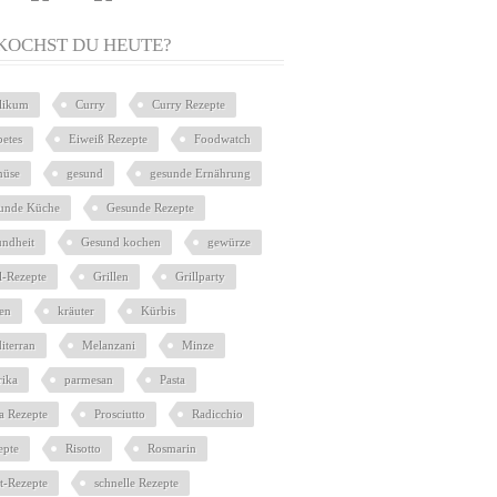
KOCHST DU HEUTE?
ilikum
Curry
Curry Rezepte
betes
Eiweiß Rezepte
Foodwatch
üse
gesund
gesunde Ernährung
unde Küche
Gesunde Rezepte
undheit
Gesund kochen
gewürze
l-Rezepte
Grillen
Grillparty
ien
kräuter
Kürbis
iterran
Melanzani
Minze
rika
parmesan
Pasta
ta Rezepte
Prosciutto
Radicchio
epte
Risotto
Rosmarin
at-Rezepte
schnelle Rezepte