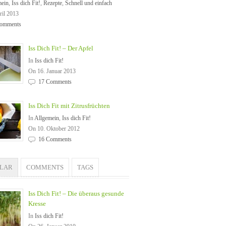
mein
,
Iss dich Fit!
,
Rezepte
,
Schnell und einfach
ril 2013
omments
Iss Dich Fit! – Der Apfel
In
Iss dich Fit!
On 16. Januar 2013
17 Comments
Iss Dich Fit mit Zitrusfrüchten
In
Allgemein
,
Iss dich Fit!
On 10. Oktober 2012
16 Comments
ULAR
COMMENTS
TAGS
Iss Dich Fit! – Die überaus gesunde
Kresse
In
Iss dich Fit!