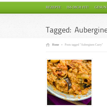
REZEPTE
ISS DICH FIT!
GESUN
Tagged: Aubergine
Home
»
Posts tagged "Auberginen Curry"