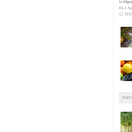
In
Allge
On 1. Ap
13 C
POP