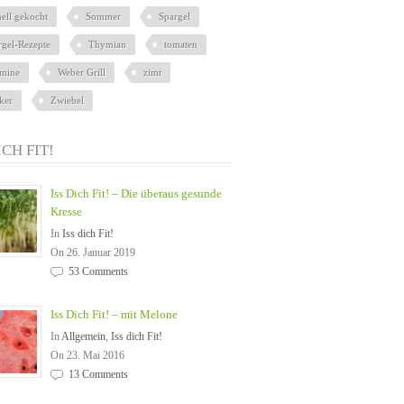
nell gekocht
Sommer
Spargel
rgel-Rezepte
Thymian
tomaten
amine
Weber Grill
zimt
ker
Zwiebel
ICH FIT!
Iss Dich Fit! – Die überaus gesunde
Kresse
In
Iss dich Fit!
On 26. Januar 2019
53 Comments
Iss Dich Fit! – mit Melone
In
Allgemein
,
Iss dich Fit!
On 23. Mai 2016
13 Comments