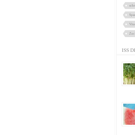
sch
Spa
Vit
Zuc
ISS D