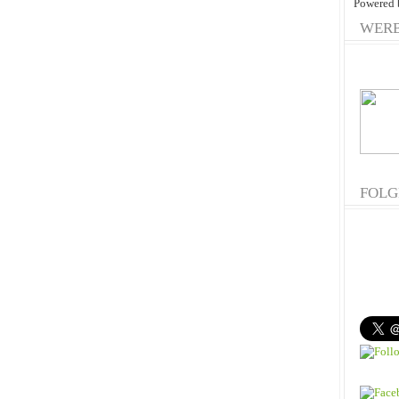
Powered
WER
FOLG