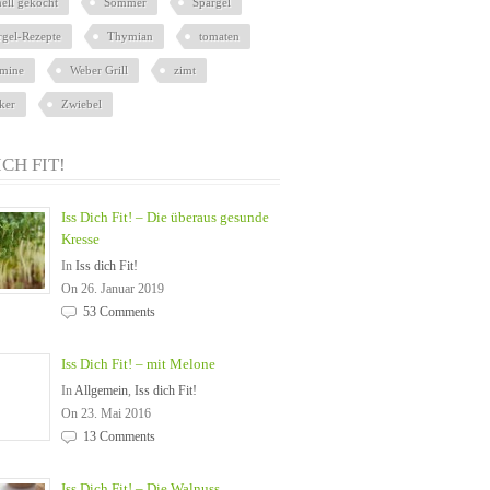
nell gekocht
Sommer
Spargel
rgel-Rezepte
Thymian
tomaten
amine
Weber Grill
zimt
ker
Zwiebel
ICH FIT!
Iss Dich Fit! – Die überaus gesunde
Kresse
In
Iss dich Fit!
On 26. Januar 2019
53 Comments
Iss Dich Fit! – mit Melone
In
Allgemein
,
Iss dich Fit!
On 23. Mai 2016
13 Comments
Iss Dich Fit! – Die Walnuss