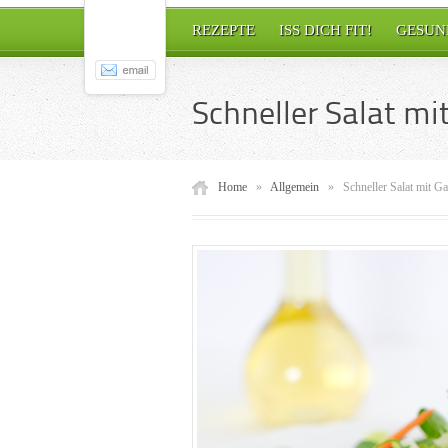
REZEPTE
ISS DICH FIT!
GESUN
Schneller Salat mi
Home
»
Allgemein
»
Schneller Salat mit G