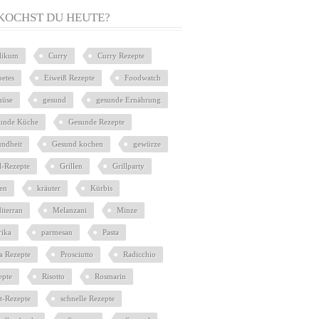
KOCHST DU HEUTE?
ilikum
Curry
Curry Rezepte
betes
Eiweiß Rezepte
Foodwatch
üse
gesund
gesunde Ernährung
unde Küche
Gesunde Rezepte
undheit
Gesund kochen
gewürze
l-Rezepte
Grillen
Grillparty
ien
kräuter
Kürbis
iterran
Melanzani
Minze
rika
parmesan
Pasta
ta Rezepte
Prosciutto
Radicchio
epte
Risotto
Rosmarin
at-Rezepte
schnelle Rezepte