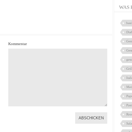
WAS 
bas
Dia
Gem
Kommentar
Ges
ges
Gril
Ital
Med
Pap
Pas
Rez
Sal