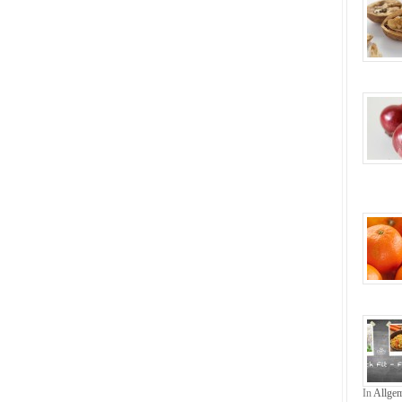
In
Allge