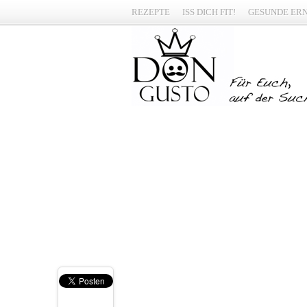
REZEPTE
ISS DICH FIT!
GESUNDE ER