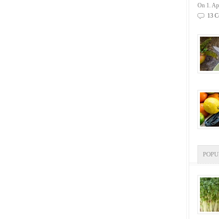
On 1. Ap
13 C
POP