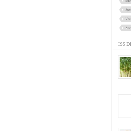
sch
Spa
Vit
Zuc
ISS D