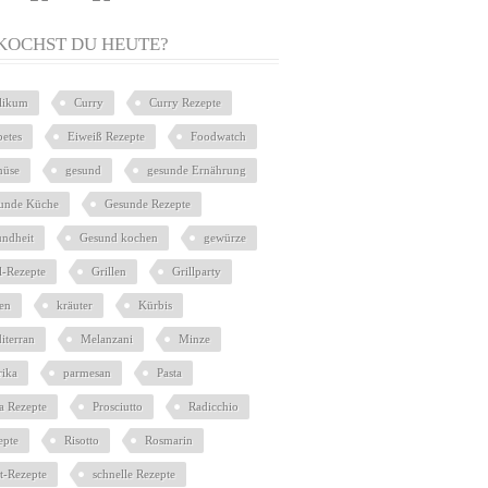
KOCHST DU HEUTE?
ilikum
Curry
Curry Rezepte
betes
Eiweiß Rezepte
Foodwatch
üse
gesund
gesunde Ernährung
unde Küche
Gesunde Rezepte
undheit
Gesund kochen
gewürze
l-Rezepte
Grillen
Grillparty
ien
kräuter
Kürbis
iterran
Melanzani
Minze
rika
parmesan
Pasta
ta Rezepte
Prosciutto
Radicchio
epte
Risotto
Rosmarin
at-Rezepte
schnelle Rezepte