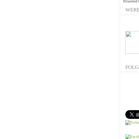
Powered
WER
FOLG