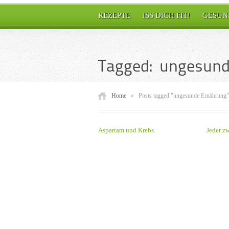
REZEPTE
ISS DICH FIT!
GESUN
Tagged: ungesund
Home
»
Posts tagged "ungesunde Ernährung"
Aspartam und Krebs
Jeder zw