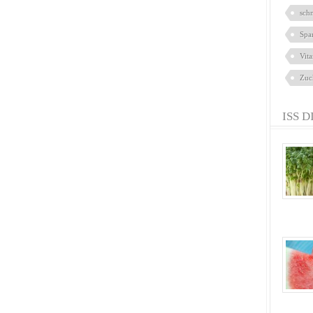
sch
Spa
Vit
Zuc
ISS D