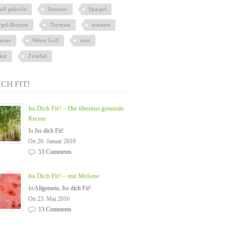
nell gekocht
Sommer
Spargel
rgel-Rezepte
Thymian
tomaten
amine
Weber Grill
zimt
ker
Zwiebel
ICH FIT!
Iss Dich Fit! – Die überaus gesunde
Kresse
In
Iss dich Fit!
On 26. Januar 2019
53 Comments
Iss Dich Fit! – mit Melone
In
Allgemein
,
Iss dich Fit!
On 23. Mai 2016
13 Comments