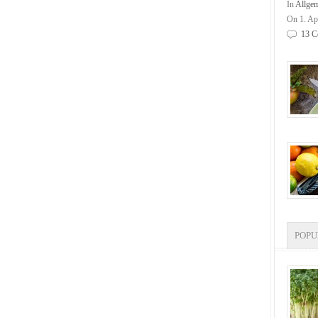
In
Allge
On 1. Ap
13 C
POP