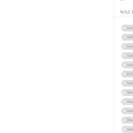
WAS 
bas
Dia
Gem
Ges
ges
Gril
Ital
Med
Pap
Pas
Rez
Sal