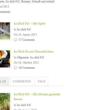
mein
,
Iss dich Fit!
,
Rezepte
,
Schnell und einfach
ril 2013
omments
Iss Dich Fit! – Der Apfel
In
Iss dich Fit!
On 16. Januar 2013
17 Comments
Iss Dich Fit mit Zitrusfrüchten
In
Allgemein
,
Iss dich Fit!
On 10. Oktober 2012
16 Comments
ULAR
COMMENTS
TAGS
Iss Dich Fit! – Die überaus gesunde
Kresse
In
Iss dich Fit!