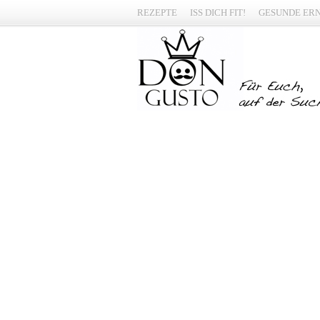
REZEPTE
ISS DICH FIT!
GESUNDE ER