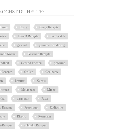
KOCHST DU HEUTE?
ilikum
Curry
Curry Rezepte
betes
Eiweiß Rezepte
Foodwatch
üse
gesund
gesunde Ernährung
unde Küche
Gesunde Rezepte
undheit
Gesund kochen
gewürze
l-Rezepte
Grillen
Grillparty
ien
kräuter
Kürbis
iterran
Melanzani
Minze
rika
parmesan
Pasta
ta Rezepte
Prosciutto
Radicchio
epte
Risotto
Rosmarin
at-Rezepte
schnelle Rezepte