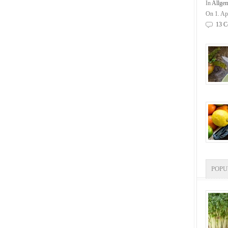
In
Allge
On 1. Ap
13 C
POP