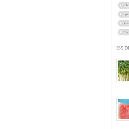
sch
Spa
Vit
Zuc
ISS D