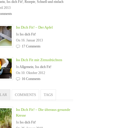
mein
,
Iss dich Fit!
,
Rezepte
,
Schnell und einfach
ril 2013
omments
Iss Dich Fit! – Der Apfel
In
Iss dich Fit!
On 16. Januar 2013
17 Comments
Iss Dich Fit mit Zitrusfrüchten
In
Allgemein
,
Iss dich Fit!
On 10. Oktober 2012
16 Comments
ULAR
COMMENTS
TAGS
Iss Dich Fit! – Die überaus gesunde
Kresse
In
Iss dich Fit!