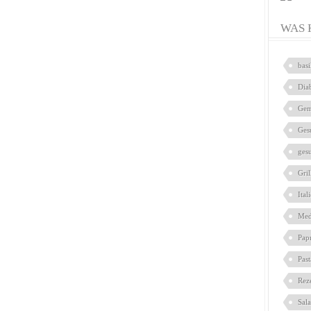
WAS 
bas
Dia
Gem
Ges
ges
Gril
Ital
Med
Pap
Pas
Rez
Sal