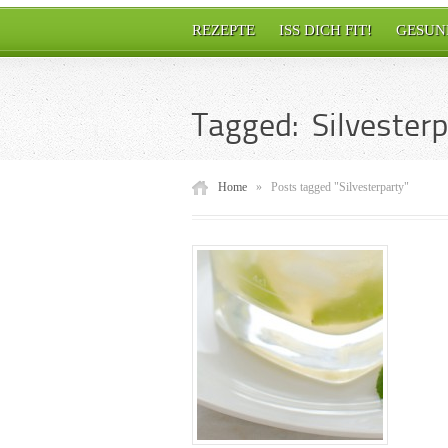
REZEPTE
ISS DICH FIT!
GESUN
Tagged: Silvesterp
Home
»
Posts tagged "Silvesterparty"