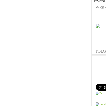
Powered
WER
FOLG