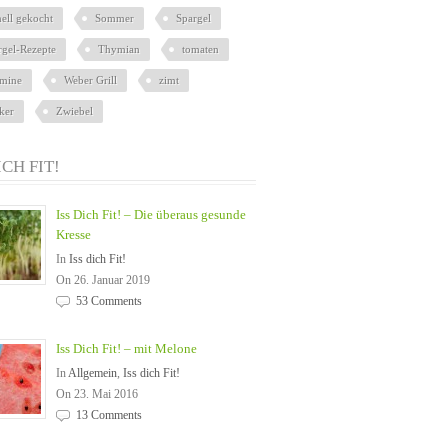
nell gekocht
Sommer
Spargel
rgel-Rezepte
Thymian
tomaten
amine
Weber Grill
zimt
ker
Zwiebel
ICH FIT!
Iss Dich Fit! – Die überaus gesunde
Kresse
In
Iss dich Fit!
On 26. Januar 2019
53 Comments
Iss Dich Fit! – mit Melone
In
Allgemein
,
Iss dich Fit!
On 23. Mai 2016
13 Comments