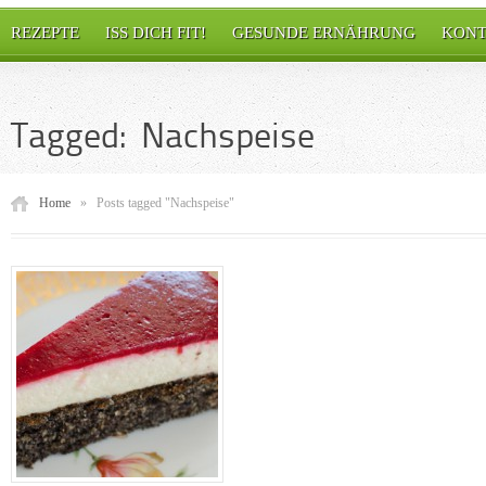
REZEPTE
ISS DICH FIT!
GESUNDE ERNÄHRUNG
KONT
Tagged: Nachspeise
Home
»
Posts tagged "Nachspeise"