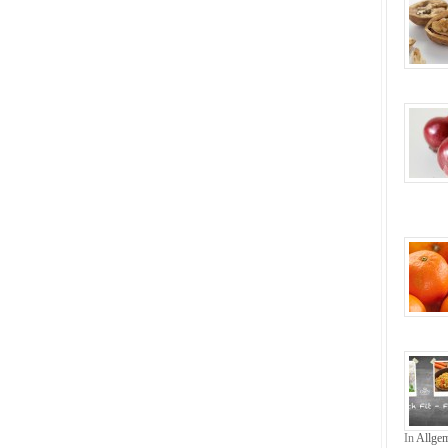
In
Allge