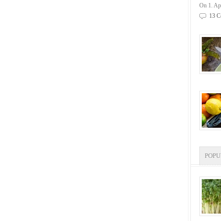
On 1. Ap
13 C
POP