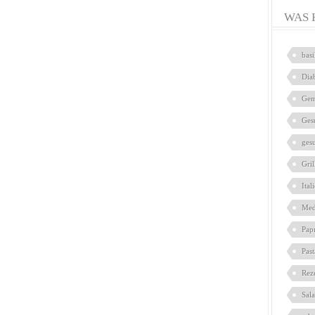
WAS 
bas
Dia
Gem
Ges
ges
Gril
Ital
Med
Pap
Pas
Rez
Sal