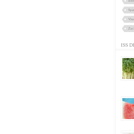
sch
Spa
Vit
Zuc
ISS D