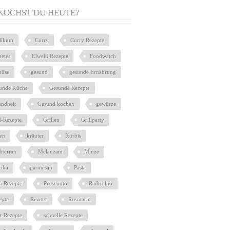
KOCHST DU HEUTE?
ilikum
Curry
Curry Rezepte
betes
Eiweiß Rezepte
Foodwatch
üse
gesund
gesunde Ernährung
unde Küche
Gesunde Rezepte
undheit
Gesund kochen
gewürze
l-Rezepte
Grillen
Grillparty
ien
kräuter
Kürbis
iterran
Melanzani
Minze
rika
parmesan
Pasta
ta Rezepte
Prosciutto
Radicchio
epte
Risotto
Rosmarin
at-Rezepte
schnelle Rezepte