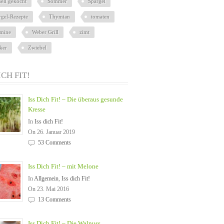
nell gekocht
Sommer
Spargel
rgel-Rezepte
Thymian
tomaten
amine
Weber Grill
zimt
ker
Zwiebel
ICH FIT!
Iss Dich Fit! – Die überaus gesunde
Kresse
In
Iss dich Fit!
On 26. Januar 2019
53 Comments
Iss Dich Fit! – mit Melone
In
Allgemein
,
Iss dich Fit!
On 23. Mai 2016
13 Comments
Iss Dich Fit! – Die Walnuss