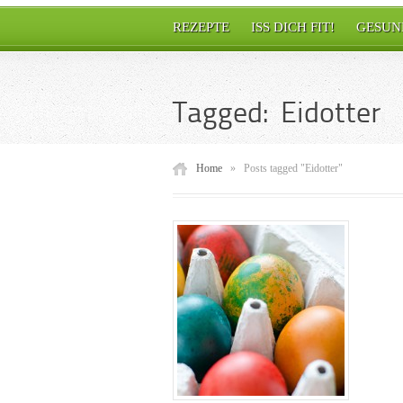
REZEPTE
ISS DICH FIT!
GESUN
Tagged: Eidotter
Home
»
Posts tagged "Eidotter"