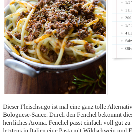
1/2 
1 f
200
1/4
4 EL
Salz
Oli
Dieser Fleischsugo ist mal eine ganz tolle Alternat
Bolognese-Sauce. Durch den Fenchel bekommt dies
herrliches Aroma. Fenchel passt einfach voll gut zu 
letztens in Italien eine Pasta mit Wildschwein und 