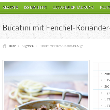
REZEPTE
ISS DICH FIT!
GESUNDE ERNÄHRUNG
KONT
Bucatini mit Fenchel-Koriande
Home
»
Allgemein
»
Bucatini mit Fenchel-Koriander-Sugo
Zuta
1 Pk
500 
1 gr
1 T
1 T